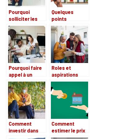
Pourquoi
Quelques
solliciter les
points
services d’un
essentiels
architecte ?
concernant les
sites web
immobiliers
Pourquoi faire
Roles et
appel à un
aspirations
cabinet
d’une
spécialisé pour
association de
investir dans
defense des
les SCPI ?
locataires : que
retenir ?
Comment
Comment
investir dans
estimer le prix
une maison de
de vente de