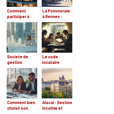
Comment
La Pommeraie
participer à
à Rennes :
votre première
récits croisés
assemblée
entre nouveaux
générale après
arrivants et
un achat
résidents
immobilier ?
historiques
Societe de
Le code
gestion
locataire
immobiliere : 5
CROUS explique
strategies pour
aux nouveaux
gerer
etudiants :
efficacement
Tout sur les
les conflits
prelevements
locatifs
automatiques
Comment bien
Aiscal : Gestion
choisir son
locative et
conseiller en
défiscalisation