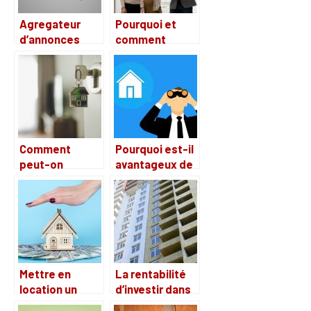
ce secteur ?
Agregateur
Pourquoi et
d’annonces
comment
immobilieres :
choisir un agent
les
immobilier ?
informations
essentielles
Comment
Pourquoi est-il
peut-on
avantageux de
monter une SCI
suivre les
et quelle est
annonces
son importance
publiées par
?
une société
immobilière ?
Mettre en
La rentabilité
location un
d’investir dans
appartement,
l’immobilier en