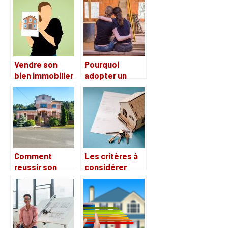
ça se passe
2021
comment ?
Vendre son
Pourquoi
bien immobilier
adopter un
sans
plancher
tracasserie,
chauffant
c’est possible
hydraulique
chez AQUIZIO
pour sa maison
?
Comment
Les critères à
reussir son
considérer
projet
pour trouver un
immobilier?
meilleur
appartement à
vendre