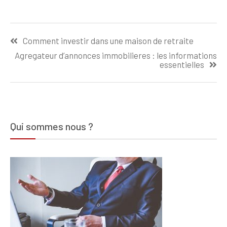
immobilier
immobilière à
professionnel
Caen pour
Navigation
pour maximiser
optimiser votre
Comment investir dans une maison de retraite
ses
investissement
de
investissements
Agregateur d’annonces immobilieres : les informations
locatif
l’article
essentielles
Qui sommes nous ?