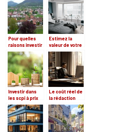
retraite
votre maison ?
Pour quelles
Estimez la
raisons investir
valeur de votre
dans
appartement a
l’immobilier à
La Rochelle : un
Collioure ?
guide
Investir dans
Le coût réel de
les scpi à prix
la rédaction
réduit : Pour
d’un compromis
une entrée sur
de vente : Votre
le marché
notaire vous
immobilier
explique tout