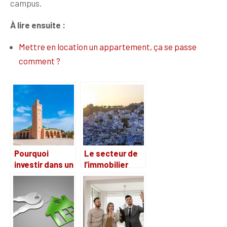
campus.
À lire ensuite :
Mettre en location un appartement, ça se passe
comment ?
Pourquoi
Le secteur de
investir dans un
l’immobilier
Riad au Maroc ?
dans les pays
du Maghreb,
quels sont les
avantages
d’investir dans