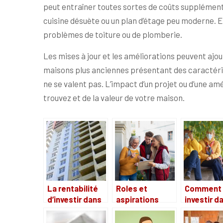
peut entraîner toutes sortes de coûts supplément
cuisine désuète ou un plan d’étage peu moderne. Ens
problèmes de toiture ou de plomberie.
Les mises à jour et les améliorations peuvent ajout
maisons plus anciennes présentant des caractéris
ne se valent pas. L’impact d’un projet ou d’une am
trouvez et de la valeur de votre maison.
La rentabilité
Roles et
Comment
d’investir dans
aspirations
investir d
l’immobilier en
d’une
une maiso
2021
association de
retraite