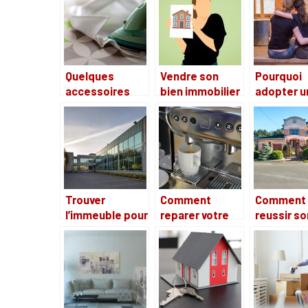
defense des
locataires : que
retenir ?
Quelques
Vendre son
Pourquoi
accessoires
bien immobilier
adopter u
indispensables
sans
plancher
de maison
tracasserie,
chauffant
c’est possible
hydrauliq
chez AQUIZIO
pour sa m
?
Trouver
Comment
Comment
l’immeuble pour
reparer votre
reussir so
le local de vos
machine a
projet
affaires
cafe ?
immobilie
professionnel