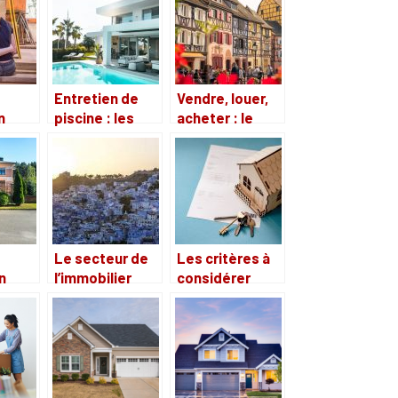
comment ?
Entretien de
Vendre, louer,
n
piscine : les
acheter : le
produits
choix de votre
assainisseurs
agence
ue
(chlore, sel,
immobilière
aison
brome)
Le secteur de
Les critères à
n
l’immobilier
considérer
dans les pays
pour trouver un
r?
du Maghreb,
meilleur
quels sont les
appartement à
avantages
vendre
d’investir dans
ce secteur ?