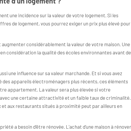
nte d’un logement ?
nt une incidence sur la valeur de votre logement. Si les
fres de logement, vous pourrez exiger un prix plus élevé pour
eut augmenter considérablement la valeur de votre maison. Une
n considération la qualité des écoles environnantes avant de
ussi une influence sur sa valeur marchande. Et si vous avez
é des appareils électroménagers plus récents, ces éléments
otre appartement. La valeur sera plus élevée si votre
avec une certaine attractivité et un faible taux de criminalité.
t aux restaurants situés à proximité peut par ailleurs en
ropriété a besoin d’être rénovée. L’achat d’une maison à rénove