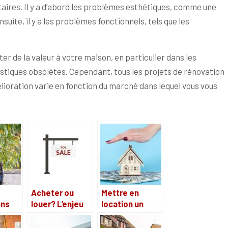
aires. Il y a d’abord les problèmes esthétiques, comme une
uite, il y a les problèmes fonctionnels, tels que les
er de la valeur à votre maison, en particulier dans les
tiques obsolètes. Cependant, tous les projets de rénovation
élioration varie en fonction du marché dans lequel vous vous
Acheter ou
Mettre en
ans
louer? L’enjeu
location un
n de
des panneaux
appartement,
immobiliers
ça se passe