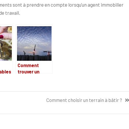
uments sont à prendre en compte lorsqu’un agent immobilier
e travail.
Comment
ables
trouver un
nce
terrain bien
re.
situé pour
construire en
vue de
Comment choisir un terrain à bâtir ?
revendre ?