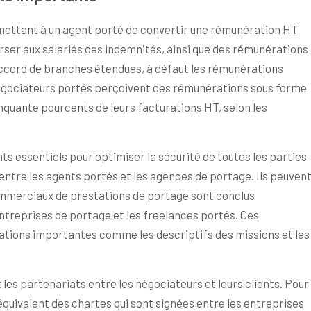
rmettant à un agent porté de convertir une rémunération HT
rser aux salariés des indemnités, ainsi que des rémunérations
ccord de branches étendues, à défaut les rémunérations
égociateurs portés perçoivent des rémunérations sous forme
inquante pourcents de leurs facturations HT, selon les
essentiels pour optimiser la sécurité de toutes les parties
entre les agents portés et les agences de portage. Ils peuven
mmerciaux de prestations de portage sont conclus
ntreprises de portage et les freelances portés. Ces
ions importantes comme les descriptifs des missions et les
 les partenariats entre les négociateurs et leurs clients. Pour
’équivalent des chartes qui sont signées entre les entreprises