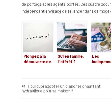
de portage et les agents portés. Ces quatre doc
indépendant envisage de se lancer dans ce mode d
Plongez à la
SCI en famille,
Les
découverte de
l’intérêt ?
indispens
l’entreprise
d’une age
Edifea, qui
immobiliè
annonce
Navigation
également un
Pourquoi adopter un plancher chauffant
recrutement
hydraulique pour sa maison ?
de
l’article