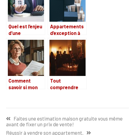
avis
d’investisseurs
Quel est l’enjeu
Appartements
d’une
d’exception à
assurance pour
vendre sur la
une entreprise
Costa brava :
spécialisée
trouvez votre
dans la
coin de paradis
construction ?
Comment
Tout
savoir si mon
comprendre
employeur
sur la vente à la
cotise au 1%
bougie ou
logement : vos
l’audience
Navigation
recours et
d’adjudication :
Faites une estimation maison gratuite vous même
démarches
est-ce
de
avant de fixer un prix de vente!
vraiment
l’article
Réussir à vendre son appartement.
avantageux ?