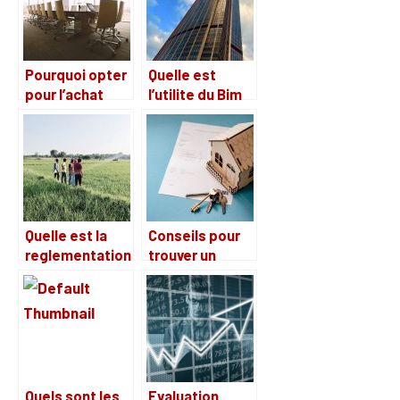
vue de
revendre ?
Pourquoi opter
Quelle est
pour l’achat
l’utilite du Bim
d’un local
dans le
immobilier ?
domaine de
l’architecture ?
Quelle est la
Conseils pour
reglementation
trouver un
pour la vente
meilleur
d’un terrain
immobilier
agricole ?
d’entreprise
Quels sont les
Evaluation