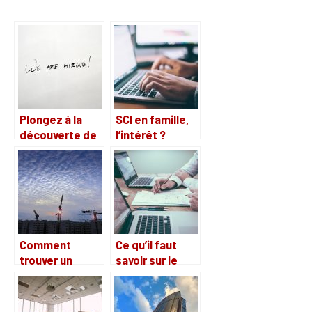
Plongez à la
SCI en famille,
découverte de
l’intérêt ?
l’entreprise
Edifea, qui
annonce
également un
recrutement
Comment
Ce qu’il faut
trouver un
savoir sur le
terrain bien
portage salarial
situé pour
immobilier
construire en