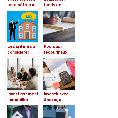
paramètres à
fonds de
analyser avant
commerce : les
de choisir un
conseils a
bureau
suivre
d’affaires ?
Les criteres a
Pourquoi
considerer
recourir aux
pour choisir
services d’un
votre local
cabinet d’étude
professionnel
d’urbanisme ?
Investissement
Investir avec
immobilier
Anaxago :
malin : creer
Decouvrez les
une SCI etape
retours
par etape
d’experience et