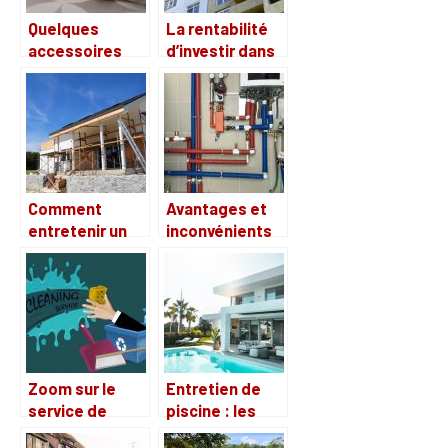
Quelques
La rentabilité
accessoires
d’investir dans
indispensables
l’immobilier en
de maison
2021
Comment
Avantages et
entretenir un
inconvénients
grand
d’une chaudière
immeuble pour
électrique à
éviter les
basse
rénovations
température
trop
fréquentes ?
Zoom sur le
Entretien de
service de
piscine : les
ménage
produits