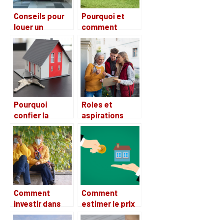
Conseils pour
Pourquoi et
louer un
comment
appartement
délimiter son
en étant au
terrain ?
chômage
Pourquoi
Roles et
confier la
aspirations
gestion de son
d’une
bien immobilier
association de
à une agence ?
defense des
locataires : que
retenir ?
Comment
Comment
investir dans
estimer le prix
une maison de
de vente de