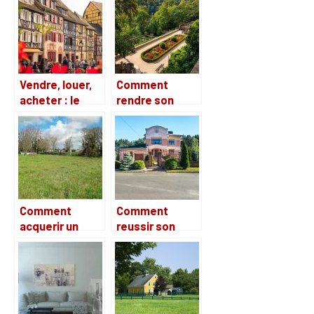
professionnel
assainisseurs
(chlore, sel,
brome)
Vendre, louer,
Comment
acheter : le
rendre son
choix de votre
jardin
agence
accueillant et
immobilière
agreable ?
Comment
Comment
acquerir un
reussir son
terrain en
projet
Charente-
immobilier?
Maritime ?