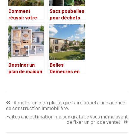
Comment
Sacs poubelles
réussir votre
pour déchets
vente de
verts : choisir le
maison à
bon modèle
Carantec grâce
à une agence
locale
Dessiner un
Belles
plan de maison
Demeures en
flexible : guide
Vendee :
pratique pour
‘Comment nous
débutants
avons trouve
Navigation
notre havre de
Acheter un bien plutôt que faire appel à une agence
paix a Saint-
de
de construction immobilière.
Hilaire de Riez’
l’article
Faites une estimation maison gratuite vous même avant
de fixer un prix de vente!