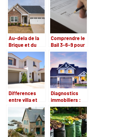
retraite
votre maison ?
Au-dela de la
Comprendre le
Brique et du
Bail 3-6-9 pour
Mortier :
particuliers :
Explorer
les regles a
l’Emotion
connaitre
comme Facteur
de Valorisation
Immobiliere
Differences
Diagnostics
entre villa et
immobiliers :
duplex : quel
decouvrez tout
type de
sur leur cout
logement
choisir ?