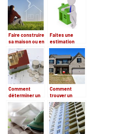
Faire construire
Faites une
sa maison ou en
estimation
acheter une ?
maison gratuite
vous même
avant de fixer
un prix de
vente!
Comment
Comment
déterminer un
trouver un
budget pour
logement en
faire construire
location ?
sa maison ?