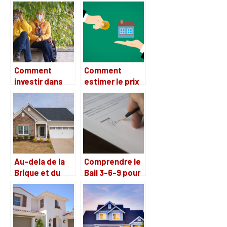
délimiter son
d’une
terrain ?
association de
defense des
locataires : que
retenir ?
Comment
Comment
investir dans
estimer le prix
une maison de
de vente de
retraite
votre maison ?
Au-dela de la
Comprendre le
Brique et du
Bail 3-6-9 pour
Mortier :
particuliers :
Explorer
les regles a
l’Emotion
connaitre
comme Facteur