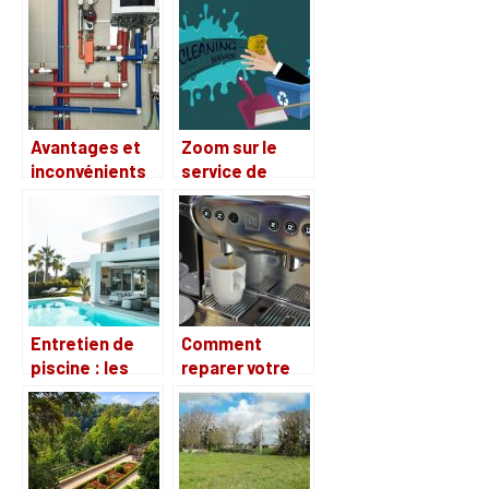
2021
immeuble pour
éviter les
rénovations
trop
fréquentes ?
Avantages et
Zoom sur le
inconvénients
service de
d’une chaudière
ménage
électrique à
professionnel
basse
température
Entretien de
Comment
piscine : les
reparer votre
produits
machine a
assainisseurs
cafe ?
(chlore, sel,
brome)