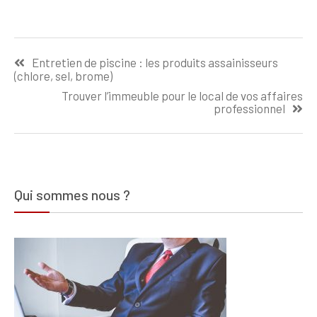
flexible : guide
donner :
pratique pour
transformez un
débutants
vestige
Navigation
historique en
Entretien de piscine : les produits assainisseurs
gite touristique
de
(chlore, sel, brome)
unique
l’article
Trouver l’immeuble pour le local de vos affaires
professionnel
Qui sommes nous ?