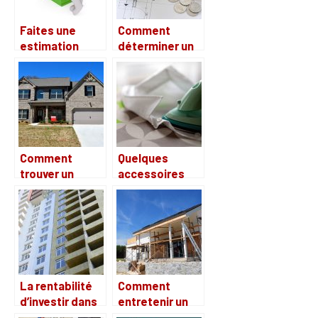
Faites une
Comment
estimation
déterminer un
maison gratuite
budget pour
vous même
faire construire
avant de fixer
sa maison ?
un prix de
vente!
Comment
Quelques
trouver un
accessoires
logement en
indispensables
location ?
de maison
La rentabilité
Comment
d’investir dans
entretenir un
l’immobilier en
grand