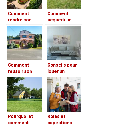
Comment
Comment
rendre son
acquerir un
jardin
terrain en
accueillant et
Charente-
agreable ?
Maritime ?
Comment
Conseils pour
reussir son
louer un
projet
appartement
immobilier?
en étant au
chômage
Pourquoi et
Roles et
comment
aspirations