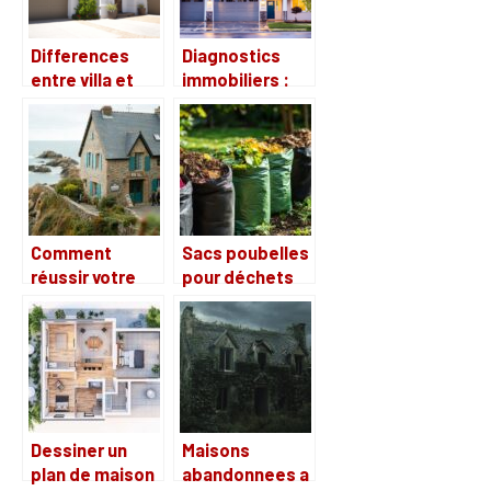
de Valorisation
Immobiliere
Differences
Diagnostics
entre villa et
immobiliers :
duplex : quel
decouvrez tout
type de
sur leur cout
logement
choisir ?
Comment
Sacs poubelles
réussir votre
pour déchets
vente de
verts : choisir le
maison à
bon modèle
Carantec grâce
à une agence
locale
Dessiner un
Maisons
plan de maison
abandonnees a