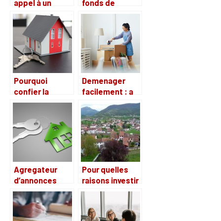
appel à un
fonds de
cabinet
commerce : les
spécialisé pour
conseils a
investir dans
suivre
les SCPI ?
Pourquoi
Demenager
confier la
facilement : a
gestion de son
quoi penser
bien immobilier
quand on est
à une agence ?
etudiant ?
Agregateur
Pour quelles
d’annonces
raisons investir
immobilieres :
dans
les
l’immobilier à
informations
Collioure ?