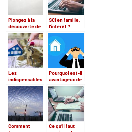
Plongez à la
SCI en famille,
découverte de
l’intérêt ?
l’entreprise
Edifea, qui
annonce
également un
recrutement
Les
Pourquoi est-il
indispensables
avantageux de
d’une agence
suivre les
immobilière.
annonces
publiées par
une société
immobilière ?
Comment
Ce qu’il faut