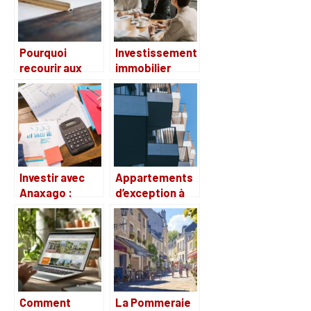
essentielles
Pourquoi
Investissement
recourir aux
immobilier
services d’un
malin : creer
cabinet d’étude
une SCI etape
d’urbanisme ?
par etape
Investir avec
Appartements
Anaxago :
d’exception à
Decouvrez les
vendre sur la
retours
Costa brava :
d’experience et
trouvez votre
avis
coin de paradis
d’investisseurs
Comment
La Pommeraie