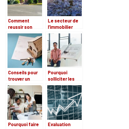
Comment
Le secteur de
reussir son
l’immobilier
projet
dans les pays
immobilier?
du Maghreb,
quels sont les
avantages
d’investir dans
ce secteur ?
Conseils pour
Pourquoi
trouver un
solliciter les
meilleur
services d’un
immobilier
architecte ?
d’entreprise
Pourquoi faire
Evaluation