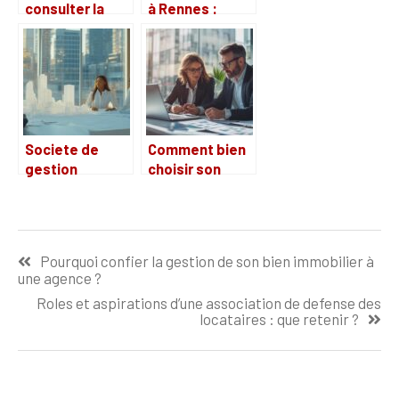
consulter la
à Rennes :
liste des
récits croisés
ventes aux
entre nouveaux
enchères
arrivants et
immobilières
résidents
en cours
historiques
Societe de
Comment bien
gestion
choisir son
immobiliere : 5
conseiller en
strategies pour
immobilier
gerer
professionnel
Navigation
efficacement
pour maximiser
Pourquoi confier la gestion de son bien immobilier à
les conflits
ses
de
une agence ?
locatifs
investissements
l’article
Roles et aspirations d’une association de defense des
locataires : que retenir ?