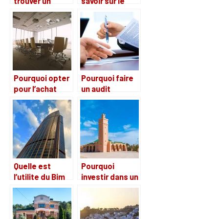
trouver un
savoir sur le
terrain bien
portage salarial
situé pour
immobilier
construire en
vue de
revendre ?
Pourquoi opter
Pourquoi faire
pour l’achat
un audit
d’un local
energetique ?
immobilier ?
Quelle est
Pourquoi
l’utilite du Bim
investir dans un
dans le
Riad au Maroc ?
domaine de
l’architecture ?